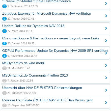
"Freemium"-Modell für die CustomerSource
3
9. September 2014 12:59
Zetadocs Express für Microsoft Dynamics NAV verfügbar
9
27. August 2014 07:41
Update Rollups für Dynamics NAV 2013
8
27. März 2014 19:14
CustomerSource & PartnerSource - neues Layout, neue Links
7
30. Januar 2014 10:22
GDPdU Performance Update für Dynamics NAV 2009 SP1 veröffent
1
6. November 2013 16:47
MSDynamics.de wird mobil
0
11. Mai 2013 15:47
MSDynamics.de Community-Treffen 2013
0
7. Januar 2013 20:55
Übersicht über NAV DE ELSTER-Fehlermeldungen
0
28. Oktober 2012 20:10
Release Candidate (RC1) für NAV 2013 / Dan Brown geht
0
10. September 2012 08:50