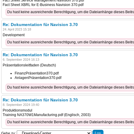
Fact Sheet Service Management Navision 370.pdf
Fact Sheet XBRL for E-Business Navision 370.pdf
Du hast keine ausreichende Berechtigung, um die Dateianhänge dieses Beit
Re: Dokumentation für Navision 3.70
24. April 2023 15:18
Development
Du hast keine ausreichende Berechtigung, um die Dateianhänge dieses Beit
Re: Dokumentation für Navision 3.70
6. September 2024 16:13
Präsentationsleitfaden (Deutsch)
FinanzPräsentation370.pdf
AnlagenPräsentation370.pdf
Du hast keine ausreichende Berechtigung, um die Dateianhänge dieses Beit
Re: Dokumentation für Navision 3.70
8. September 2024 19:40
Produktionsmodul
Training NA370W1Manufacturing.pdf (Englisch, 2003)
Du hast keine ausreichende Berechtigung, um die Dateianhänge dieses Beit
Gehe zu: