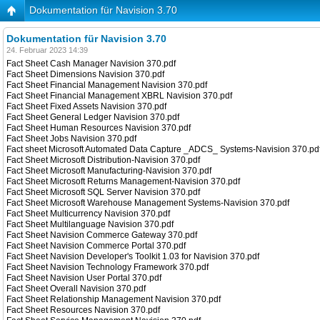
Dokumentation für Navision 3.70
Dokumentation für Navision 3.70
24. Februar 2023 14:39
Fact Sheet Cash Manager Navision 370.pdf
Fact Sheet Dimensions Navision 370.pdf
Fact Sheet Financial Management Navision 370.pdf
Fact Sheet Financial Management XBRL Navision 370.pdf
Fact Sheet Fixed Assets Navision 370.pdf
Fact Sheet General Ledger Navision 370.pdf
Fact Sheet Human Resources Navision 370.pdf
Fact Sheet Jobs Navision 370.pdf
Fact sheet Microsoft Automated Data Capture _ADCS_ Systems-Navision 370.pd
Fact Sheet Microsoft Distribution-Navision 370.pdf
Fact Sheet Microsoft Manufacturing-Navision 370.pdf
Fact Sheet Microsoft Returns Management-Navision 370.pdf
Fact Sheet Microsoft SQL Server Navision 370.pdf
Fact Sheet Microsoft Warehouse Management Systems-Navision 370.pdf
Fact Sheet Multicurrency Navision 370.pdf
Fact Sheet Multilanguage Navision 370.pdf
Fact Sheet Navision Commerce Gateway 370.pdf
Fact Sheet Navision Commerce Portal 370.pdf
Fact Sheet Navision Developer's Toolkit 1.03 for Navision 370.pdf
Fact Sheet Navision Technology Framework 370.pdf
Fact Sheet Navision User Portal 370.pdf
Fact Sheet Overall Navision 370.pdf
Fact Sheet Relationship Management Navision 370.pdf
Fact Sheet Resources Navision 370.pdf