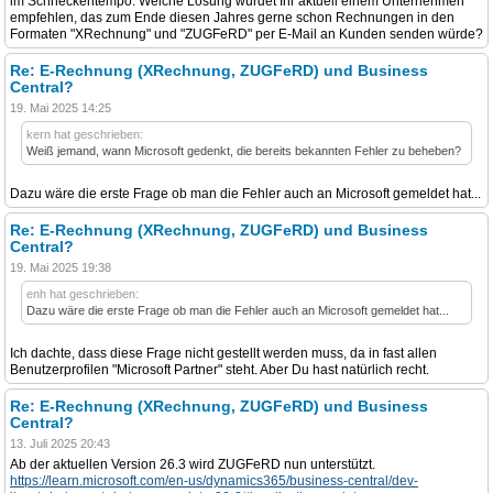
im Schneckentempo. Welche Lösung würdet Ihr aktuell einem Unternehmen
empfehlen, das zum Ende diesen Jahres gerne schon Rechnungen in den
Formaten "XRechnung" und "ZUGFeRD" per E-Mail an Kunden senden würde?
Re: E-Rechnung (XRechnung, ZUGFeRD) und Business
Central?
19. Mai 2025 14:25
kern hat geschrieben:
Weiß jemand, wann Microsoft gedenkt, die bereits bekannten Fehler zu beheben?
Dazu wäre die erste Frage ob man die Fehler auch an Microsoft gemeldet hat...
Re: E-Rechnung (XRechnung, ZUGFeRD) und Business
Central?
19. Mai 2025 19:38
enh hat geschrieben:
Dazu wäre die erste Frage ob man die Fehler auch an Microsoft gemeldet hat...
Ich dachte, dass diese Frage nicht gestellt werden muss, da in fast allen
Benutzerprofilen "Microsoft Partner" steht. Aber Du hast natürlich recht.
Re: E-Rechnung (XRechnung, ZUGFeRD) und Business
Central?
13. Juli 2025 20:43
Ab der aktuellen Version 26.3 wird ZUGFeRD nun unterstützt.
https://learn.microsoft.com/en-us/dynamics365/business-central/dev-