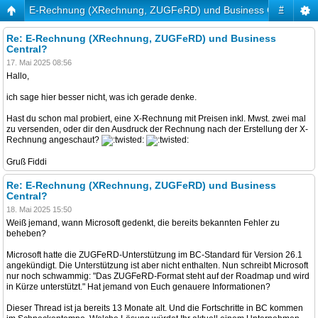
E-Rechnung (XRechnung, ZUGFeRD) und Business Central?
#
Re: E-Rechnung (XRechnung, ZUGFeRD) und Business
Central?
17. Mai 2025 08:56
Hallo,
ich sage hier besser nicht, was ich gerade denke.
Hast du schon mal probiert, eine X-Rechnung mit Preisen inkl. Mwst. zwei mal
zu versenden, oder dir den Ausdruck der Rechnung nach der Erstellung der X-
Rechnung angeschaut?
Gruß Fiddi
Re: E-Rechnung (XRechnung, ZUGFeRD) und Business
Central?
18. Mai 2025 15:50
Weiß jemand, wann Microsoft gedenkt, die bereits bekannten Fehler zu
beheben?
Microsoft hatte die ZUGFeRD-Unterstützung im BC-Standard für Version 26.1
angekündigt. Die Unterstützung ist aber nicht enthalten. Nun schreibt Microsoft
nur noch schwammig: "Das ZUGFeRD-Format steht auf der Roadmap und wird
in Kürze unterstützt." Hat jemand von Euch genauere Informationen?
Dieser Thread ist ja bereits 13 Monate alt. Und die Fortschritte in BC kommen