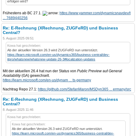
erfolgen wird?
Frühestens ab BC 27.1.
https://www.yammer.com/dynamicsnavdev/t
... 7689440256
Re: E-Rechnung (XRechnung, ZUGFeRD) und Business
Central?
5. August 2025 09:51
Kowa hat geschrieben:
Ab der aktuellen Version 26.3 wird ZUGFeRD nun unterstützt.
https://learn.microsoft.com/en-us/dynamics365/business-central/dev-
itpro/whatsnew/whatsnew-update-26-3#localization-updates
Mit der aktuellen 26.4 hat nun der Status von
Public Preview
auf
General
Availability
(GA) gewechselt.
https://learn.microsoft.com/en-us/dynam ... ts-germany
Nachtrag Repo 27.1:
https://github.com/StefanMaron/MSDyn365 ... ermany/src
Re: E-Rechnung (XRechnung, ZUGFeRD) und Business
Central?
8. August 2025 11:46
Kowa hat geschrieben:
Kowa hat geschrieben:
Ab der aktuellen Version 26.3 wird ZUGFeRD nun unterstützt.
https://learn.microsoft.com/en-us/dynamics365/business-central/dev-