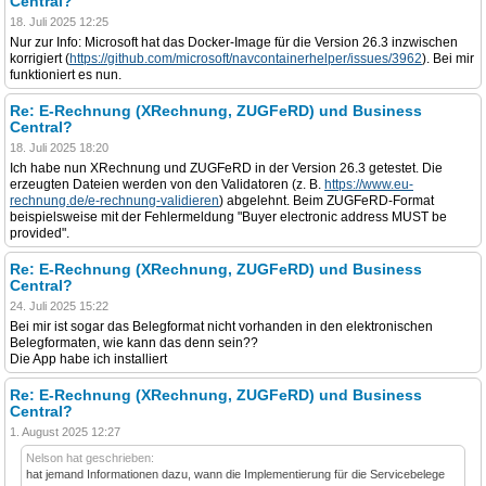
Central?
18. Juli 2025 12:25
Nur zur Info: Microsoft hat das Docker-Image für die Version 26.3 inzwischen
korrigiert (
https://github.com/microsoft/navcontainerhelper/issues/3962
). Bei mir
funktioniert es nun.
Re: E-Rechnung (XRechnung, ZUGFeRD) und Business
Central?
18. Juli 2025 18:20
Ich habe nun XRechnung und ZUGFeRD in der Version 26.3 getestet. Die
erzeugten Dateien werden von den Validatoren (z. B.
https://www.eu-
rechnung.de/e-rechnung-validieren
) abgelehnt. Beim ZUGFeRD-Format
beispielsweise mit der Fehlermeldung "Buyer electronic address MUST be
provided".
Re: E-Rechnung (XRechnung, ZUGFeRD) und Business
Central?
24. Juli 2025 15:22
Bei mir ist sogar das Belegformat nicht vorhanden in den elektronischen
Belegformaten, wie kann das denn sein??
Die App habe ich installiert
Re: E-Rechnung (XRechnung, ZUGFeRD) und Business
Central?
1. August 2025 12:27
Nelson hat geschrieben:
hat jemand Informationen dazu, wann die Implementierung für die Servicebelege