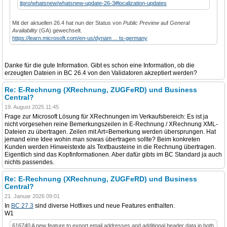
itpro/whatsnew/whatsnew-update-26-3#localization-updates
Mit der aktuellen 26.4 hat nun der Status von
Public Preview
auf
General
Availability
(GA) gewechselt.
https://learn.microsoft.com/en-us/dynam ... ts-germany
Danke für die gute Information. Gibt es schon eine Information, ob die
erzeugten Dateien in BC 26.4 von den Validatoren akzeptiert werden?
Re: E-Rechnung (XRechnung, ZUGFeRD) und Business
Central?
19. August 2025 11:45
Frage zur Microsoft Lösung für XRechnungen im Verkaufsbereich: Es ist ja
nicht vorgesehen reine Bemerkungszeilen in E-Rechnung / XRechnung XML-
Dateien zu übertragen. Zeilen mit Art=Bemerkung werden übersprungen. Hat
jemand eine Idee wohin man sowas übertragen sollte? Beim konkreten
Kunden werden Hinweistexte als Textbausteine in die Rechnung übertragen.
Eigentlich sind das Kopfinformationen. Aber dafür gibts im BC Standard ja auch
nichts passendes.
Re: E-Rechnung (XRechnung, ZUGFeRD) und Business
Central?
21. Januar 2026 09:01
In
BC 27.3
sind diverse Hotfixes und neue Features enthalten.
W1
616740 A new feature to export email addresses and additional header data in both