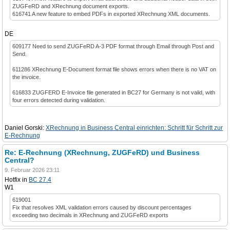
ZUGFeRD and XRechnung document exports.
616741 A new feature to embed PDFs in exported XRechnung XML documents.
DE
609177 Need to send ZUGFeRD A-3 PDF format through Email through Post and
Send.
611286 XRechnung E-Document format file shows errors when there is no VAT on
the invoice.
616833 ZUGFERD E-Invoice file generated in BC27 for Germany is not valid, with
four errors detected during validation.
Daniel Gorski:
XRechnung in Business Central einrichten: Schritt für Schritt zur
E-Rechnung
Re: E-Rechnung (XRechnung, ZUGFeRD) und Business
Central?
9. Februar 2026 23:11
Hotfix in
BC 27.4
W1
619001
Fix that resolves XML validation errors caused by discount percentages
exceeding two decimals in XRechnung and ZUGFeRD exports