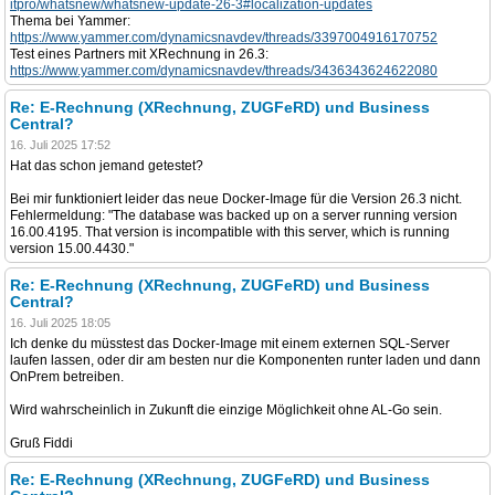
itpro/whatsnew/whatsnew-update-26-3#localization-updates
Thema bei Yammer:
https://www.yammer.com/dynamicsnavdev/threads/3397004916170752
Test eines Partners mit XRechnung in 26.3:
https://www.yammer.com/dynamicsnavdev/threads/3436343624622080
Re: E-Rechnung (XRechnung, ZUGFeRD) und Business
Central?
16. Juli 2025 17:52
Hat das schon jemand getestet?
Bei mir funktioniert leider das neue Docker-Image für die Version 26.3 nicht.
Fehlermeldung: "The database was backed up on a server running version
16.00.4195. That version is incompatible with this server, which is running
version 15.00.4430."
Re: E-Rechnung (XRechnung, ZUGFeRD) und Business
Central?
16. Juli 2025 18:05
Ich denke du müsstest das Docker-Image mit einem externen SQL-Server
laufen lassen, oder dir am besten nur die Komponenten runter laden und dann
OnPrem betreiben.
Wird wahrscheinlich in Zukunft die einzige Möglichkeit ohne AL-Go sein.
Gruß Fiddi
Re: E-Rechnung (XRechnung, ZUGFeRD) und Business