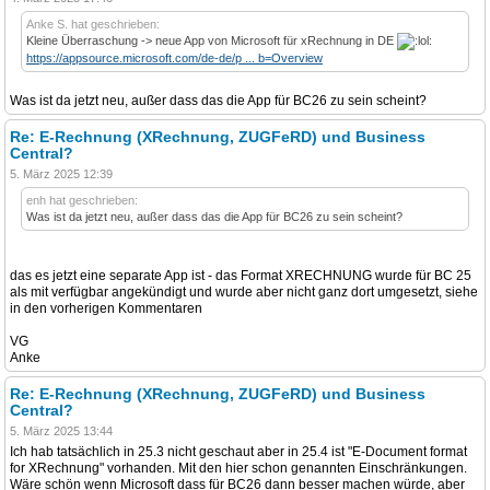
Anke S. hat geschrieben:
Kleine Überraschung -> neue App von Microsoft für xRechnung in DE
https://appsource.microsoft.com/de-de/p ... b=Overview
Was ist da jetzt neu, außer dass das die App für BC26 zu sein scheint?
Re: E-Rechnung (XRechnung, ZUGFeRD) und Business
Central?
5. März 2025 12:39
enh hat geschrieben:
Was ist da jetzt neu, außer dass das die App für BC26 zu sein scheint?
das es jetzt eine separate App ist - das Format XRECHNUNG wurde für BC 25
als mit verfügbar angekündigt und wurde aber nicht ganz dort umgesetzt, siehe
in den vorherigen Kommentaren
VG
Anke
Re: E-Rechnung (XRechnung, ZUGFeRD) und Business
Central?
5. März 2025 13:44
Ich hab tatsächlich in 25.3 nicht geschaut aber in 25.4 ist "E-Document format
for XRechnung" vorhanden. Mit den hier schon genannten Einschränkungen.
Wäre schön wenn Microsoft dass für BC26 dann besser machen würde, aber