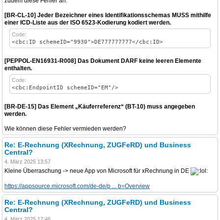
zudem diese Fehler an:
[BR-CL-10] Jeder Bezeichner eines Identifikationsschemas MUSS mithilfe
einer ICD-Liste aus der ISO 6523-Kodierung kodiert werden.
Code:
<cbc:ID schemeID="9930">DE777777777</cbc:ID>
[PEPPOL-EN16931-R008] Das Dokument DARF keine leeren Elemente
enthalten.
Code:
<cbc:EndpointID schemeID="EM"/>
[BR-DE-15] Das Element „Käuferreferenz“ (BT-10) muss angegeben
werden.
Wie können diese Fehler vermieden werden?
Re: E-Rechnung (XRechnung, ZUGFeRD) und Business
Central?
4. März 2025 13:57
Kleine Überraschung -> neue App von Microsoft für xRechnung in DE
https://appsource.microsoft.com/de-de/p ... b=Overview
Re: E-Rechnung (XRechnung, ZUGFeRD) und Business
Central?
4. März 2025 17:46