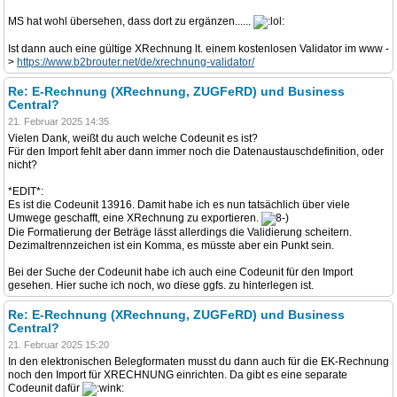
MS hat wohl übersehen, dass dort zu ergänzen......
Ist dann auch eine gültige XRechnung lt. einem kostenlosen Validator im www -
>
https://www.b2brouter.net/de/xrechnung-validator/
Re: E-Rechnung (XRechnung, ZUGFeRD) und Business
Central?
21. Februar 2025 14:35
Vielen Dank, weißt du auch welche Codeunit es ist?
Für den Import fehlt aber dann immer noch die Datenaustauschdefinition, oder
nicht?
*EDIT*:
Es ist die Codeunit 13916. Damit habe ich es nun tatsächlich über viele
Umwege geschafft, eine XRechnung zu exportieren.
Die Formatierung der Beträge lässt allerdings die Validierung scheitern.
Dezimaltrennzeichen ist ein Komma, es müsste aber ein Punkt sein.
Bei der Suche der Codeunit habe ich auch eine Codeunit für den Import
gesehen. Hier suche ich noch, wo diese ggfs. zu hinterlegen ist.
Re: E-Rechnung (XRechnung, ZUGFeRD) und Business
Central?
21. Februar 2025 15:20
In den elektronischen Belegformaten musst du dann auch für die EK-Rechnung
noch den Import für XRECHNUNG einrichten. Da gibt es eine separate
Codeunit dafür