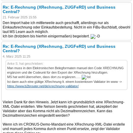
Re: E-Rechnung (XRechnung, ZUGFeRD) und Business
Central?
21. Februar 2025 15:55
Den Import habe ich mittlerweile auch geschafft, allerdings nur als
Einkaufsrechnung oder Einkaufsbestellung. Nicht in ein FiBu-Buchblatt, obwohl
laut MS Learn auch möglich.
Ich bin (trotzdem bis hierhin einigermaßen) begeistert.
Re: E-Rechnung (XRechnung, ZUGFeRD) und Business
Central?
4. März 2025 11:25
Anke S. hat geschrieben:
Man muss in den Elektronischen Belegformaten manuel den Code XRECHNUNG
ergänzen und die Codeunit für den Export der XRechnung hinzufügen.
MS hat wohl übersehen, dass dort zu ergänzen......
Ist dann auch eine gültige XRechnung lt. einem kostenlosen Validator im www ->
https://www.b2brouter.net/de/xrechnung-validator/
Vielen Dank für den Hinweis. Jetzt kann ich grundsätzlich eine XRechnung-
XML-Datei erstellen. Wie Nelson bereits geschrieben hat, akzeptiert der
Validator aber das Komma nicht als Dezimaltrennzeichen. Kann das
Dezimaltrennzeichen eingestellt werden?
Wenn ich im CRONUS-Demo-Mandant eine XRechnung-XML-Datei erstelle
und manuell jedes Komma durch einen Punkt ersetze, zeigt der Validator