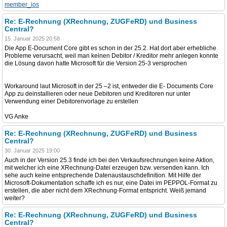
member_ios
Re: E-Rechnung (XRechnung, ZUGFeRD) und Business
Central?
15. Januar 2025 20:58
Die App E-Document Core gibt es schon in der 25.2. Hat dort aber erhebliche
Probleme verursacht, weil man keinen Debitor / Kreditor mehr anlegen konnte
die Lösung davon hatte Microsoft für die Version 25-3 versprochen
Workaround laut Microsoft in der 25 –2 ist, entweder die E- Documents Core
App zu deinstallieren oder neue Debitoren und Kreditoren nur unter
Verwendung einer Debitorenvorlage zu erstellen
VG Anke
Re: E-Rechnung (XRechnung, ZUGFeRD) und Business
Central?
30. Januar 2025 19:00
Auch in der Version 25.3 finde ich bei den Verkaufsrechnungen keine Aktion,
mit welcher ich eine XRechnung-Datei erzeugen bzw. versenden kann. Ich
sehe auch keine entsprechende Datenaustauschdefinition. Mit Hilfe der
Microsoft-Dokumentation schaffe ich es nur, eine Datei im PEPPOL-Format zu
erstellen, die aber nicht dem XRechnung-Format entspricht. Weiß jemand
weiter?
Re: E-Rechnung (XRechnung, ZUGFeRD) und Business
Central?