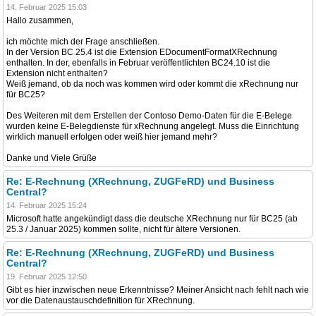
14. Februar 2025 15:03
Hallo zusammen,
ich möchte mich der Frage anschließen.
In der Version BC 25.4 ist die Extension EDocumentFormatXRechnung
enthalten. In der, ebenfalls in Februar veröffentlichten BC24.10 ist die
Extension nicht enthalten?
Weiß jemand, ob da noch was kommen wird oder kommt die xRechnung nur
für BC25?
Des Weiteren mit dem Erstellen der Contoso Demo-Daten für die E-Belege
wurden keine E-Belegdienste für xRechnung angelegt. Muss die Einrichtung
wirklich manuell erfolgen oder weiß hier jemand mehr?
Danke und Viele Grüße
Re: E-Rechnung (XRechnung, ZUGFeRD) und Business
Central?
14. Februar 2025 15:24
Microsoft hatte angekündigt dass die deutsche XRechnung nur für BC25 (ab
25.3 / Januar 2025) kommen sollte, nicht für ältere Versionen.
Re: E-Rechnung (XRechnung, ZUGFeRD) und Business
Central?
19. Februar 2025 12:50
Gibt es hier inzwischen neue Erkenntnisse? Meiner Ansicht nach fehlt nach wie
vor die Datenaustauschdefinition für XRechnung.