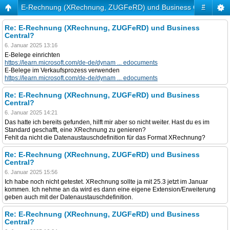
E-Rechnung (XRechnung, ZUGFeRD) und Business Central?
#
Re: E-Rechnung (XRechnung, ZUGFeRD) und Business
Central?
6. Januar 2025 13:16
E-Belege einrichten
https://learn.microsoft.com/de-de/dynam ... edocuments
E-Belege im Verkaufsprozess verwenden
https://learn.microsoft.com/de-de/dynam ... edocuments
Re: E-Rechnung (XRechnung, ZUGFeRD) und Business
Central?
6. Januar 2025 14:21
Das hatte ich bereits gefunden, hilft mir aber so nicht weiter. Hast du es im
Standard geschafft, eine XRechnung zu genieren?
Fehlt da nicht die Datenaustauschdefinition für das Format XRechnung?
Re: E-Rechnung (XRechnung, ZUGFeRD) und Business
Central?
6. Januar 2025 15:56
Ich habe noch nicht getestet. XRechnung sollte ja mit 25.3 jetzt im Januar
kommen. Ich nehme an da wird es dann eine eigene Extension/Erweiterung
geben auch mit der Datenaustauschdefinition.
Re: E-Rechnung (XRechnung, ZUGFeRD) und Business
Central?