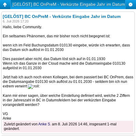
[GELÖST] BC OnPreM - Verkürzte Eingabe Jahr im Datum
[GELÖST] BC OnPreM - Verkürzte Eingabe Jahr im Datum
6. Juli 2026 17:20
Hallo, liebe Community.
Ein seltsames Phänomen, das mir bisher noch nicht begegnet ist:
wenn ich im Feld Buchungsdatum 010130 eingebe, würde ich erwarten, dass
das Datum sich auflöst in 01.01.2030
Dies passiert aber nicht, das Datum löst sich auf in 01.01.1930
Wenn ich das Ganze in der Cloud mache wird die Datumseingabe 010130
aufgelöst in 01.01.2030
Jetzt hab ich auch noch einen Kollegen, bei dem passiert bei BC OnPrem, dass
die Datumsangabe 010130 sich auflöst zu 01.01.2030 - seitdem bin ich nun
extrem verwirrt
Kann mir einer sagen, über welche Einstellung definiert wird, welche 2 Ziffern
in der Jahreszahl in BC in Datumsfeldern bei der verkürzten Eingabe
vorangestellt werden?
VG
Anke
Zuletzt geändert von
Anke S.
am 8. Juli 2026 14:46, insgesamt 1-mal
geändert.