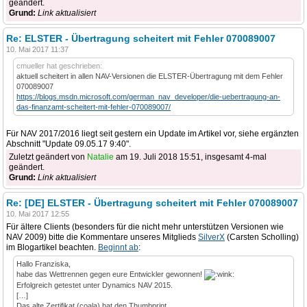
geändert.
Grund:
Link aktualisiert
Re: ELSTER - Übertragung scheitert mit Fehler 070089007
10. Mai 2017 11:37
cmueller hat geschrieben:
aktuell scheitert in allen NAV-Versionen die ELSTER-Übertragung mit dem Fehler
070089007
https://blogs.msdn.microsoft.com/german_nav_developer/die-uebertragung-an-
das-finanzamt-scheitert-mit-fehler-070089007/
Für NAV 2017/2016 liegt seit gestern ein Update im Artikel vor, siehe ergänzten
Abschnitt "Update 09.05.17 9:40".
Zuletzt geändert von
Natalie
am 19. Juli 2018 15:51, insgesamt 4-mal
geändert.
Grund:
Link aktualisiert
Re: [DE] ELSTER - Übertragung scheitert mit Fehler 070089007
10. Mai 2017 12:55
Für ältere Clients (besonders für die nicht mehr unterstützen Versionen wie
NAV 2009) bitte die Kommentare unseres Mitglieds
SilverX
(Carsten Scholling)
im Blogartikel beachten.
Beginnt ab
:
Hallo Franziska,
habe das Wettrennen gegen eure Entwickler gewonnen!
Erfolgreich getestet unter Dynamics NAV 2015.
[…]
Das alte Zertifikat (coala) hat den Thumbprint…