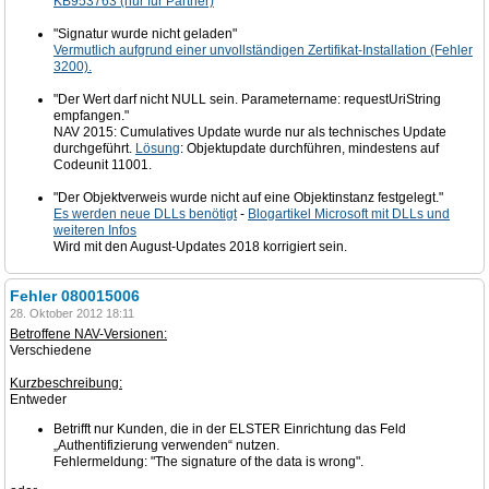
KB953763 (nur für Partner)
"Signatur wurde nicht geladen"
Vermutlich aufgrund einer unvollständigen Zertifikat-Installation (Fehler
3200).
"Der Wert darf nicht NULL sein. Parametername: requestUriString
empfangen."
NAV 2015: Cumulatives Update wurde nur als technisches Update
durchgeführt.
Lösung
: Objektupdate durchführen, mindestens auf
Codeunit 11001.
"Der Objektverweis wurde nicht auf eine Objektinstanz festgelegt."
Es werden neue DLLs benötigt
-
Blogartikel Microsoft mit DLLs und
weiteren Infos
Wird mit den August-Updates 2018 korrigiert sein.
Fehler 080015006
28. Oktober 2012 18:11
Betroffene NAV-Versionen:
Verschiedene
Kurzbeschreibung:
Entweder
Betrifft nur Kunden, die in der ELSTER Einrichtung das Feld
„Authentifizierung verwenden“ nutzen.
Fehlermeldung: "The signature of the data is wrong".