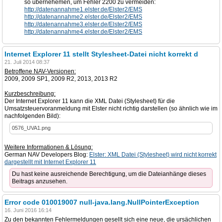
so übernehemen, um Fehler 2200 zu vermeiden:
http://datenannahme1.elster.de/Elster2/EMS
http://datenannahme2.elster.de/Elster2/EMS
http://datenannahme3.elster.de/Elster2/EMS
http://datenannahme4.elster.de/Elster2/EMS
Internet Explorer 11 stellt Stylesheet-Datei nicht korrekt d
21. Juli 2014 08:37
Betroffene NAV-Versionen:
2009, 2009 SP1, 2009 R2, 2013, 2013 R2
Kurzbeschreibung:
Der Internet Explorer 11 kann die XML Datei (Stylesheet) für die
Umsatzsteuervoranmeldung mit Elster nicht richtig darstellen (so ähnlich wie im
nachfolgenden Bild):
0576_UVA1.png
Weitere Informationen & Lösung:
German NAV Developers Blog:
Elster: XML Datei (Stylesheet) wird nicht korrekt
dargestellt mit Internet Explorer 11
Du hast keine ausreichende Berechtigung, um die Dateianhänge dieses
Beitrags anzusehen.
Error code 010019007 null-java.lang.NullPointerException
16. Juni 2016 16:14
Zu den bekannten Fehlermeldungen gesellt sich eine neue, die ursächlichen