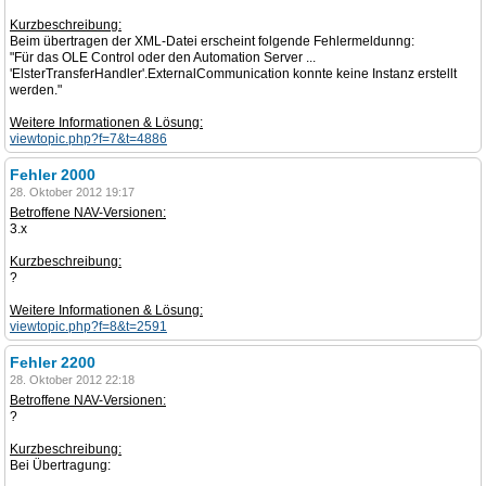
Kurzbeschreibung:
Beim übertragen der XML-Datei erscheint folgende Fehlermeldunng:
"Für das OLE Control oder den Automation Server ...
'ElsterTransferHandler'.ExternalCommunication konnte keine Instanz erstellt
werden."
Weitere Informationen & Lösung:
viewtopic.php?f=7&t=4886
Fehler 2000
28. Oktober 2012 19:17
Betroffene NAV-Versionen:
3.x
Kurzbeschreibung:
?
Weitere Informationen & Lösung:
viewtopic.php?f=8&t=2591
Fehler 2200
28. Oktober 2012 22:18
Betroffene NAV-Versionen:
?
Kurzbeschreibung:
Bei Übertragung: