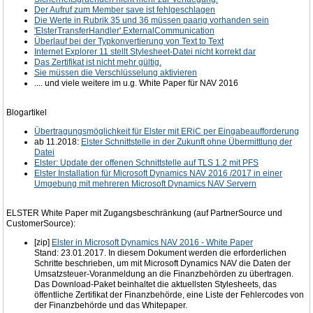
Der Aufruf zum Member save ist fehlgeschlagen
Die Werte in Rubrik 35 und 36 müssen paarig vorhanden sein
'ElsterTransferHandler'.ExternalCommunication
Überlauf bei der Typkonvertierung von Text to Text
Internet Explorer 11 stellt Stylesheet-Datei nicht korrekt dar
Das Zertifikat ist nicht mehr gültig.
Sie müssen die Verschlüsselung aktivieren
.... und viele weitere im u.g. White Paper für NAV 2016
Blogartikel
Übertragungsmöglichkeit für Elster mit ERiC per Eingabeaufforderung
ab 11.2018:
Elster Schnittstelle in der Zukunft ohne Übermittlung der
Datei
Elster: Update der offenen Schnittstelle auf TLS 1.2 mit PFS
Elster Installation für Microsoft Dynamics NAV 2016 /2017 in einer
Umgebung mit mehreren Microsoft Dynamics NAV Servern
ELSTER White Paper mit Zugangsbeschränkung (auf PartnerSource und
CustomerSource):
[zip]
Elster in Microsoft Dynamics NAV 2016 - White Paper
Stand: 23.01.2017. ​​In diesem Dokument werden die erforderlichen
Schritte beschrieben, um mit Microsoft Dynamics NAV die Daten der
Umsatzsteuer-Voranmeldung an die Finanzbehörden zu übertragen.
Das Download-Paket beinhaltet die aktuellsten Stylesheets, das
öffentliche Zertifikat der Finanzbehörde, eine Liste der Fehlercodes von
der Finanzbehörde und das Whitepaper.