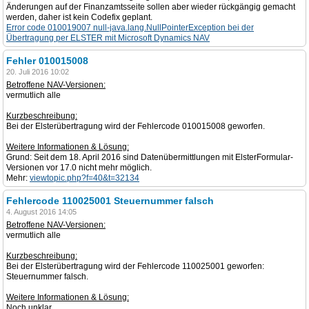
Änderungen auf der Finanzamtsseite sollen aber wieder rückgängig gemacht
werden, daher ist kein Codefix geplant.
Error code 010019007 null-java.lang.NullPointerException bei der
Übertragung per ELSTER mit Microsoft Dynamics NAV
Fehler 010015008
20. Juli 2016 10:02
Betroffene NAV-Versionen:
vermutlich alle
Kurzbeschreibung:
Bei der Elsterübertragung wird der Fehlercode 010015008 geworfen.
Weitere Informationen & Lösung:
Grund: Seit dem 18. April 2016 sind Datenübermittlungen mit ElsterFormular-
Versionen vor 17.0 nicht mehr möglich.
Mehr:
viewtopic.php?f=40&t=32134
Fehlercode 110025001 Steuernummer falsch
4. August 2016 14:05
Betroffene NAV-Versionen:
vermutlich alle
Kurzbeschreibung:
Bei der Elsterübertragung wird der Fehlercode 110025001 geworfen:
Steuernummer falsch.
Weitere Informationen & Lösung:
Noch unklar