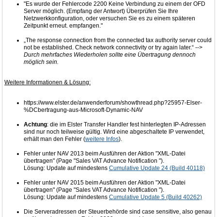
"Es wurde der Fehlercode 2200 Keine Verbindung zu einem der OFD
Server möglich. (Empfang der Antwort) Überprüfen Sie Ihre
Netzwerkkonfiguration, oder versuchen Sie es zu einem späteren
Zeitpunkt erneut. empfangen."
„The response connection from the connected tax authority server could
not be established. Check network connectivity or try again later.“ -->
Durch mehrfaches Wiederholen sollte eine Übertragung dennoch
möglich sein.
Weitere Informationen & Lösung:
https://www.elster.de/anwenderforum/showthread.php?25957-Elser-
%DCbertragung-aus-Microsoft-Dynamic-NAV
Achtung
: die im Elster Transfer Handler fest hinterlegten IP-Adressen
sind nur noch teilweise gültig. Wird eine abgeschaltete IP verwendet,
erhält man den Fehler (
weitere Infos
).
Fehler unter NAV 2013 beim Ausführen der Aktion "XML-Datei
übertragen" (Page "Sales VAT Advance Notification ").
Lösung: Update auf mindestens
Cumulative Update 24 (Build 40118)
Fehler unter NAV 2015 beim Ausführen der Aktion "XML-Datei
übertragen" (Page "Sales VAT Advance Notification ").
Lösung: Update auf mindestens
Cumulative Update 5 (Build 40262)
Die Serveradressen der Steuerbehörde sind case sensitive, also genau