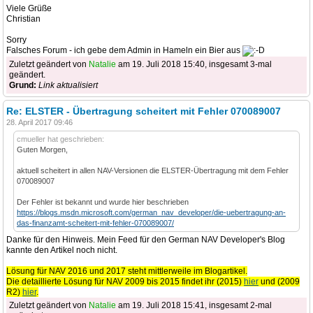
Viele Grüße
Christian
Sorry
Falsches Forum - ich gebe dem Admin in Hameln ein Bier aus
Zuletzt geändert von
Natalie
am 19. Juli 2018 15:40, insgesamt 3-mal
geändert.
Grund:
Link aktualisiert
Re: ELSTER - Übertragung scheitert mit Fehler 070089007
28. April 2017 09:46
cmueller hat geschrieben:
Guten Morgen,
aktuell scheitert in allen NAV-Versionen die ELSTER-Übertragung mit dem Fehler
070089007
Der Fehler ist bekannt und wurde hier beschrieben
https://blogs.msdn.microsoft.com/german_nav_developer/die-uebertragung-an-
das-finanzamt-scheitert-mit-fehler-070089007/
Danke für den Hinweis. Mein Feed für den German NAV Developer's Blog
kannte den Artikel noch nicht.
Lösung für NAV 2016 und 2017 steht mittlerweile im Blogartikel.
Die detaillierte Lösung für NAV 2009 bis 2015 findet ihr (2015)
hier
und (2009
R2)
hier
.
Zuletzt geändert von
Natalie
am 19. Juli 2018 15:41, insgesamt 2-mal