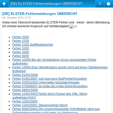
[DE] ELSTER-Fehlermeldungen ÜBERSICHT
#
[DE] ELSTER-Fehlermeldungen ÜBERSICHT
28. Oktober 2012 17:57
Anbei eine Übersicht bekannter ELSTER-Fehler und - meist - deren Behebung.
Ich erhebe keinerlei Anspruch auf Vollständigkeit
Fehler 2000
Fehler 2200
Fehler 3100 Zertifikatspeicher
Fehler 3200
Fehler 3400
Fehler 6000
Fehler 10000 Bei der Verarbeitung ist ein unerwarteter Fehler
aufgetreten
Fehler 10000 Eine Objektinstanz wurde nicht auf einen Objektverweis
festgelegt
Fehler 010015008
Fehler 010019007 null-java.lang.NullPointerException
Fehler 020011004 Unkorrekter NutzdatenHeader
Fehler 070089007 de.elster.zkl.crypto.NoKeyException
Fehler 080015006
Fehler 110015003 Fehler beim Parsen des XML-String
aufgetreten(SAX)
Fehler 110015005
Fehler 110025001 Steuernummer falsch
Fehler 600019004 Die unverschluesselte Schnittstelle steht aus
Sicherheitsgruenden nicht mehr zur Verfuegung.