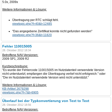
5.0x, 2009x
Weitere Informationen & Lösung:
Übertragung per RTC schlägt fehl.
viewtopic.php?f=40&t=12485
"Das angegebene Zertifikat konnte nicht gefunden werden"
viewtopic.php?f=36&t=11820
Fehler 110015005
28. Oktober 2012 18:34
Betroffene NAV-Versionen:
2009 SP1, 2009 R2
Kurzbeschreibung:
"Es wurde der Fehlercode 110015005 im Nutzdatenteil verwendete Version
nicht unterstuetzt; empfangen die Übertragung verlief nicht erfolgreich." oder
"Die im Nutzdatenteil verwendete Version wird nicht unterstützt."
Weitere Informationen & Lösung:
KB-Artikel 2679298
viewtopic.php?f=7&t=6905
Überlauf bei der Typkonvertierung von Text to Text
28. Oktober 2012 18:56
Betroffene NAV-Versionen: