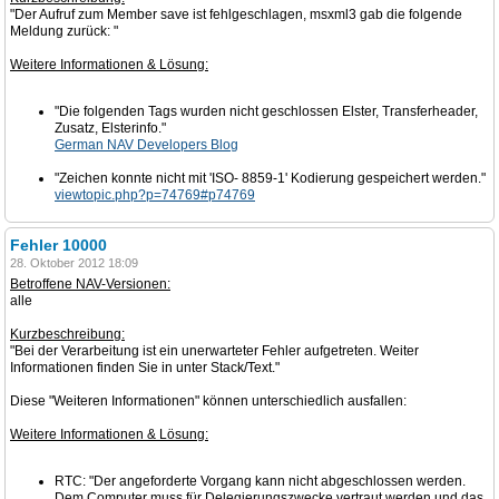
"Der Aufruf zum Member save ist fehlgeschlagen, msxml3 gab die folgende
Meldung zurück: "
Weitere Informationen & Lösung:
"Die folgenden Tags wurden nicht geschlossen Elster, Transferheader,
Zusatz, Elsterinfo."
German NAV Developers Blog
"Zeichen konnte nicht mit 'ISO- 8859-1' Kodierung gespeichert werden."
viewtopic.php?p=74769#p74769
Fehler 10000
28. Oktober 2012 18:09
Betroffene NAV-Versionen:
alle
Kurzbeschreibung:
"Bei der Verarbeitung ist ein unerwarteter Fehler aufgetreten. Weiter
Informationen finden Sie in unter Stack/Text."
Diese "Weiteren Informationen" können unterschiedlich ausfallen:
Weitere Informationen & Lösung:
RTC: "Der angeforderte Vorgang kann nicht abgeschlossen werden.
Dem Computer muss für Delegierungszwecke vertraut werden und das