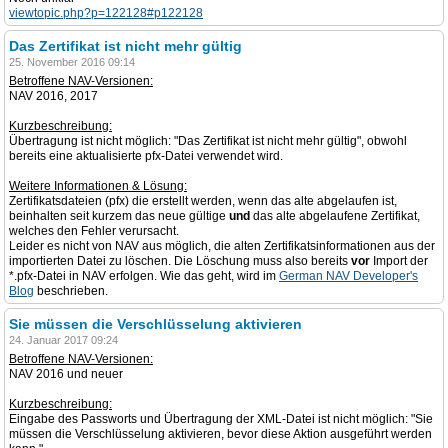
viewtopic.php?p=122128#p122128
Das Zertifikat ist nicht mehr gültig
25. November 2016 09:14
Betroffene NAV-Versionen:
NAV 2016, 2017
Kurzbeschreibung:
Übertragung ist nicht möglich: "Das Zertifikat ist nicht mehr gültig", obwohl
bereits eine aktualisierte pfx-Datei verwendet wird.
Weitere Informationen & Lösung:
Zertifikatsdateien (pfx) die erstellt werden, wenn das alte abgelaufen ist,
beinhalten seit kurzem das neue gültige
und
das alte abgelaufene Zertifikat,
welches den Fehler verursacht.
Leider es nicht von NAV aus möglich, die alten Zertifikatsinformationen aus der
importierten Datei zu löschen. Die Löschung muss also bereits
vor
Import der
*.pfx-Datei in NAV erfolgen. Wie das geht, wird im
German NAV Developer's
Blog
beschrieben.
Sie müssen die Verschlüsselung aktivieren
24. Januar 2017 09:24
Betroffene NAV-Versionen:
NAV 2016 und neuer
Kurzbeschreibung:
Eingabe des Passworts und Übertragung der XML-Datei ist nicht möglich: "Sie
müssen die Verschlüsselung aktivieren, bevor diese Aktion ausgeführt werden