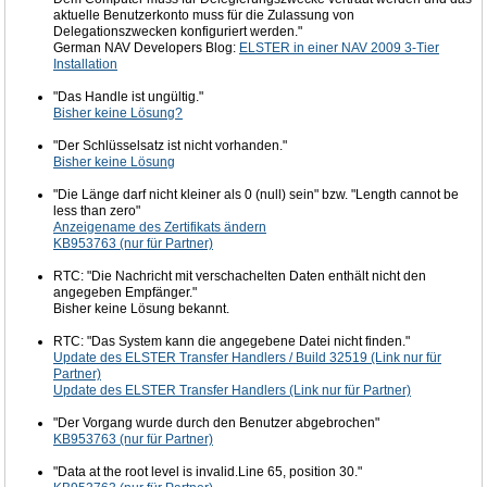
aktuelle Benutzerkonto muss für die Zulassung von
Delegationszwecken konfiguriert werden."
German NAV Developers Blog:
ELSTER in einer NAV 2009 3-Tier
Installation
"Das Handle ist ungültig."
Bisher keine Lösung?
"Der Schlüsselsatz ist nicht vorhanden."
Bisher keine Lösung
"Die Länge darf nicht kleiner als 0 (null) sein" bzw. "Length cannot be
less than zero"
Anzeigename des Zertifikats ändern
KB953763 (nur für Partner)
RTC: "Die Nachricht mit verschachelten Daten enthält nicht den
angegeben Empfänger."
Bisher keine Lösung bekannt.
RTC: "Das System kann die angegebene Datei nicht finden."
Update des ELSTER Transfer Handlers / Build 32519 (Link nur für
Partner)
Update des ELSTER Transfer Handlers (Link nur für Partner)
"Der Vorgang wurde durch den Benutzer abgebrochen"
KB953763 (nur für Partner)
"Data at the root level is invalid.Line 65, position 30."