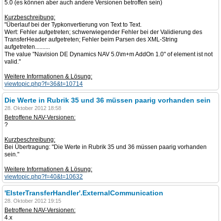
5.0 (es können aber auch andere Versionen betroffen sein)
Kurzbeschreibung:
"Überlauf bei der Typkonvertierung von Text to Text.
Wert: Fehler aufgetreten; schwerwiegender Fehler bei der Validierung des
TransferHeader aufgetreten; Fehler beim Parsen des XML-String
aufgetreten..........
The value "Navision DE Dynamics NAV 5.0\m+m AddOn 1.0" of element ist not
valid."
Weitere Informationen & Lösung:
viewtopic.php?f=36&t=10714
Die Werte in Rubrik 35 und 36 müssen paarig vorhanden sein
28. Oktober 2012 18:58
Betroffene NAV-Versionen:
?
Kurzbeschreibung:
Bei Übertragung: "Die Werte in Rubrik 35 und 36 müssen paarig vorhanden
sein."
Weitere Informationen & Lösung:
viewtopic.php?f=40&t=10632
'ElsterTransferHandler'.ExternalCommunication
28. Oktober 2012 19:15
Betroffene NAV-Versionen:
4.x