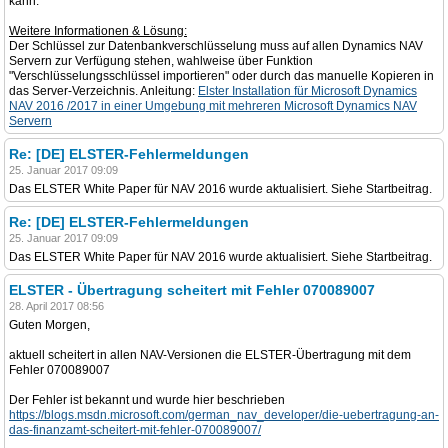
kann."
Weitere Informationen & Lösung:
Der Schlüssel zur Datenbankverschlüsselung muss auf allen Dynamics NAV
Servern zur Verfügung stehen, wahlweise über Funktion
"Verschlüsselungsschlüssel importieren" oder durch das manuelle Kopieren in
das Server-Verzeichnis. Anleitung:
Elster Installation für Microsoft Dynamics
NAV 2016 /2017 in einer Umgebung mit mehreren Microsoft Dynamics NAV
Servern
Re: [DE] ELSTER-Fehlermeldungen
25. Januar 2017 09:09
Das ELSTER White Paper für NAV 2016 wurde aktualisiert. Siehe Startbeitrag.
Re: [DE] ELSTER-Fehlermeldungen
25. Januar 2017 09:09
Das ELSTER White Paper für NAV 2016 wurde aktualisiert. Siehe Startbeitrag.
ELSTER - Übertragung scheitert mit Fehler 070089007
28. April 2017 08:56
Guten Morgen,
aktuell scheitert in allen NAV-Versionen die ELSTER-Übertragung mit dem
Fehler 070089007
Der Fehler ist bekannt und wurde hier beschrieben
https://blogs.msdn.microsoft.com/german_nav_developer/die-uebertragung-an-
das-finanzamt-scheitert-mit-fehler-070089007/